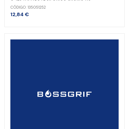
CÓDIGO: 135051252
12,84
€