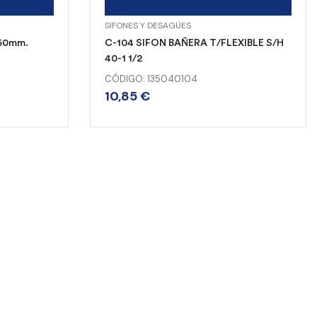
SIFONES Y DESAGÜES
50mm.
C-104 SIFON BAÑERA T/FLEXIBLE S/H
40-1 1/2
CÓDIGO: 135040104
10,85
€