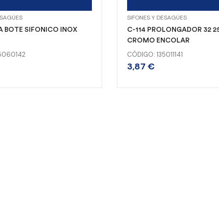
ESAGÜES
SIFONES Y DESAGÜES
A BOTE SIFONICO INOX
C-114 PROLONGADOR 32 2
CROMO ENCOLAR
5060142
CÓDIGO: 135011141
3,87
€