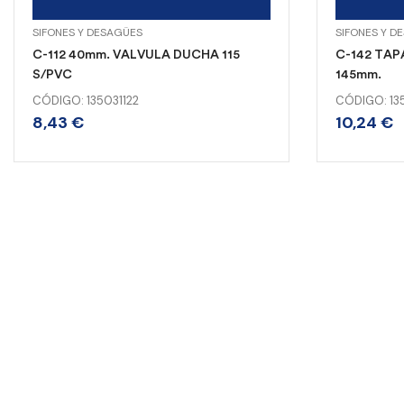
SIFONES Y DESAGÜES
SIFONES Y D
C-112 40mm. VALVULA DUCHA 115
C-142 TAP
S/PVC
145mm.
CÓDIGO: 135031122
CÓDIGO: 13
8,43
€
10,24
€