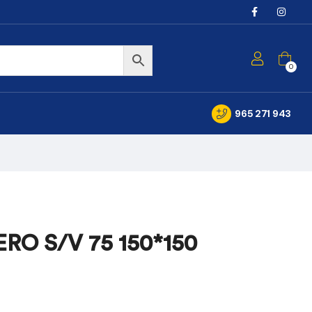
0
965 271 943
RO S/V 75 150*150
1,12
98,80
€
€